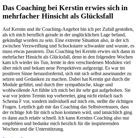
Skip
Das Coaching bei Kerstin erwies sich in
to
mehrfacher Hinsicht als Glücksfall
content
Auf Kerstin und ihr Coaching-Angebot bin ich per Zufall gestoßen,
als ich mich beruflich gerade in der unglücklichen Lage befand,
gekündigt worden zu sein. Eine extreme Situation also, in der ich
zwischen Verzweiflung und Schockstarre schwankte und wusste, es
muss etwas passieren. Das Coaching bei Kerstin erwies sich dann in
mehrfacher Hinsicht als Glücksfall, denn in den folgenden Wochen
kam ich wieder ins Tun, lernte in den verschiedenen Modulen viel
über mich und bekam neue Perspektiven aufgezeigt. Es war im
positiven Sinne herausfordernd, sich mit sich selbst auseinander zu
setzen und Gedanken zu machen. Dabei hat Kerstin gut durch die
Module geführt, und durch ihre sympathische, kluge und
wohlwollende Art fühlte ich mich bei ihr sehr gut aufgehoben. Sie
war vor jedem Termin top vorbereitet, ging nicht einfach nach
Schema F vor, sondern individuell auf mich ein, stellte die richtigen
Fragen. Letztlich gab mir das Coaching das Selbstvertrauen, dass
der richtige Job für mich schon kommen wird, und tatsächlich ging
es dann auch relativ schnell. Ich kann Kerstins Coaching also nur
empfehlen und bedanke mich herzlich für die inspirierenden
Wochen und die Unterstützung.