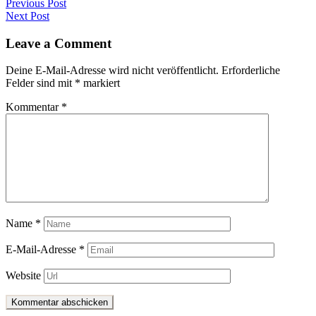
Beitragsnavigation
Previous Post
Next Post
Leave a Comment
Deine E-Mail-Adresse wird nicht veröffentlicht.
Erforderliche
Felder sind mit
*
markiert
Kommentar
*
Name
*
E-Mail-Adresse
*
Website