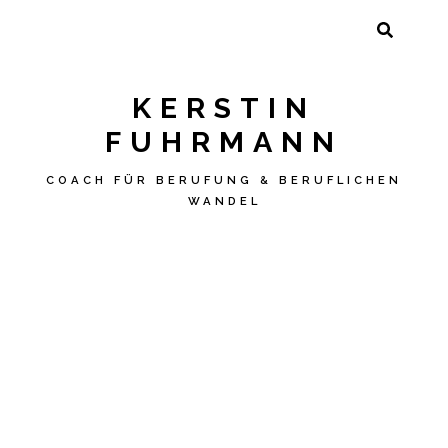
SUCHEN
NACH:
KERSTIN
FUHRMANN
COACH FÜR BERUFUNG & BERUFLICHEN
WANDEL
Skip
to
content